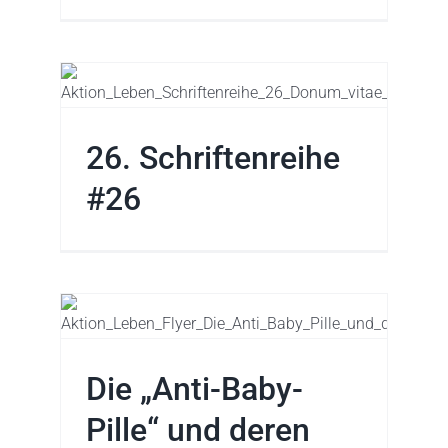
e
26. Schriftenreihe
#26
le“
en
Die „Anti-Baby-
Pille“ und deren