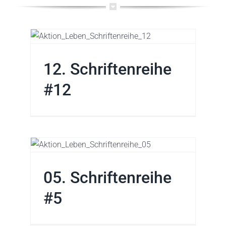
e
12. Schriftenreihe
reihe
#12
 #5
05. Schriftenreihe
#5