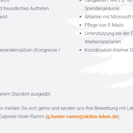
recht
Tätigkeiten, wie z.B. M
 freundliches Auftreten
Spendenakquise
eist
Arbeiten mit Microsoft 
Pflege von E-Mails
Unterstützung bei der 
Werbematerialien
henendeinsätzen (Kongresse /
Koordination interner 
nserem Standort ausgeübt.
nn melden Sie sich gerne und senden uns Ihre Bewerbung mit Leb
 Gabriele Hüter-Ramm (
g.hueter-ramm@aktion-leben.de
).