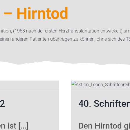
– Hirntod
efinition, (1968 nach der ersten Herztransplantation entwickelt) 
inen anderen Patienten übertragen zu können, ohne sich des T
nreihe #40
e
Schriftenreihe
42
40. Schrifte
 ist […]
Den Hirntod gi