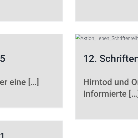
nreihe #12
e
Schriftenreihe
15
12. Schrifte
er eine […]
Hirntod und O
Informierte […
31