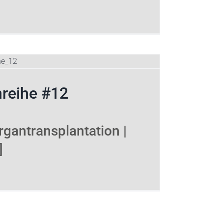
nreihe #12
rgantransplantation |
]