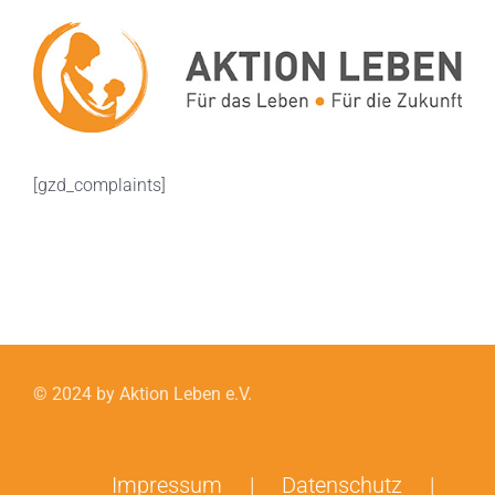
Zum
Inhalt
springen
[gzd_complaints]
© 2024 by Aktion Leben e.V.
Impressum
Datenschutz